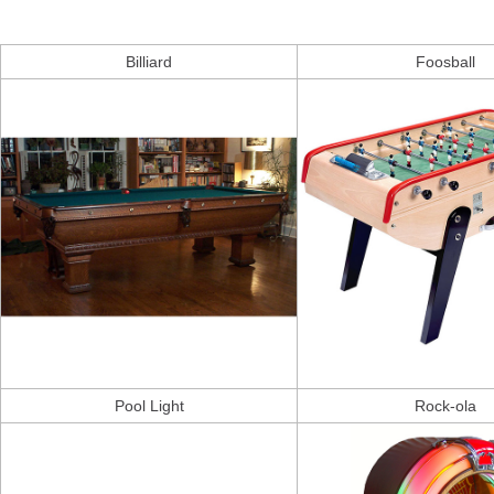
Billiard
Foosball
Pool Light
Rock-ola